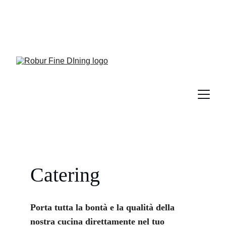
CUCINA ITALIANA CONTEMPORANEA NEL 
CUORE DI SAINT VINCENT (AO) - RISPETTO 
PER LA MATERIA PRIMA, PERSONALITÀ E 
FANTASIA
Catering
Porta tutta la bontà e la qualità della 
nostra cucina direttamente nel tuo 